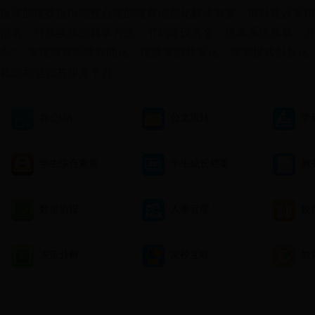
提高的现状提出完整合理的教育信息化解决方案，项目建设采用
部署、分步实施的科学方法，节约建设资金、提高系统质量、力
岛”，实现教育管理智能化，优质资源共享化，教学模式创新化
化的新型公共服务平台。
办公OA
公文流转
学
学生综合素质
学生成长档案
教
数据填报
人事管理
校
决策分析
家校互联
教