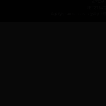
旗下网站
浙江万朋教育科
客服热线：4000-150-150（微课掌上通）4